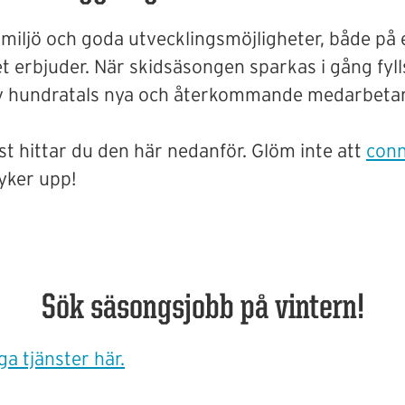
rmiljö och goda utvecklingsmöjligheter, både på 
t erbjuder. När skidsäsongen sparkas i gång fyll
av hundratals nya och återkommande medarbetare. N
nst hittar du den här nedanför. Glöm inte att
conn
dyker upp!
Sök säsongsjobb på vintern!
iga tjänster här.