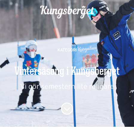
KATEGORI
Vintersäsong i Kungsberget
Vi gör semestern lite roligare
Skrolla för mer innehåll